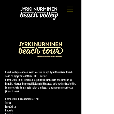
Beach volleyn entinen avoin kiertue on nyt Jyrki Nurminen Beach
Tour eli lyhyesti sanottuna JNBT-kiertue
Kesän 2020 JNBT-kiertueella pelattiin kahdeksan osakilpailua ja
finaalit. Kiertue huipentui Helsingin Hietsussa pelattaviin finaaleihin,
johon selviytyi 16 parasta nais- ja miesparia rankingin mukaisessa
järjestyksessä.
Kesän 2020 turnauskalenteri oli:
Turku
Leppävirta
Kouvola