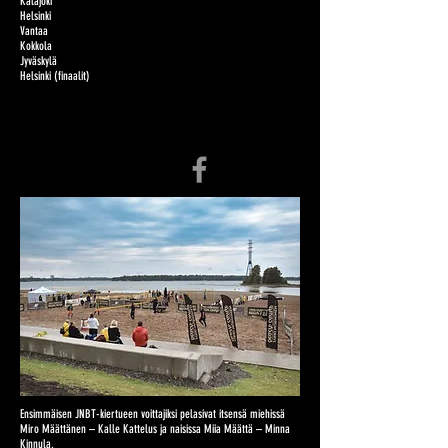
Kalajoki
Helsinki
Vantaa
Kokkola
Jyväskylä
Helsinki (finaalit)
Ensimmäisen JNBT-kiertueen voittajiksi pelasivat itsensä miehissä
Miro Määttänen – Kalle Kattelus ja naisissa Miia Määttä – Minna
Kinnula.