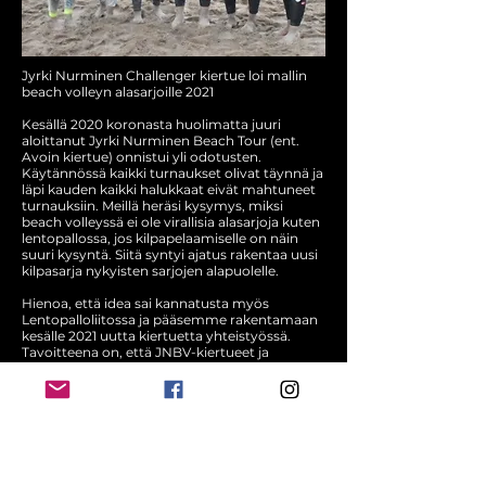
Jyrki Nurminen Challenger kiertue loi mallin
beach volleyn alasarjoille 2021
Kesällä 2020 koronasta huolimatta juuri
aloittanut Jyrki Nurminen Beach Tour (ent.
Avoin kiertue) onnistui yli odotusten.
Käytännössä kaikki turnaukset olivat täynnä ja
läpi kauden kaikki halukkaat eivät mahtuneet
turnauksiin. Meillä heräsi kysymys, miksi
beach volleyssä ei ole virallisia alasarjoja kuten
lentopallossa, jos kilpapelaamiselle on näin
suuri kysyntä. Siitä syntyi ajatus rakentaa uusi
kilpasarja nykyisten sarjojen alapuolelle.
Hienoa, että idea sai kannatusta myös
Lentopalloliitossa ja pääsemme rakentamaan
kesälle 2021 uutta kiertuetta yhteistyössä.
Tavoitteena on, että JNBV-kiertueet ja
Lentopalloliiton SM-kiertue ovat tasapainossa
keskenään ja mahdollistavat urheilullisen
kehittymisen ja pelaajien järkevän siirtymisen
kiertueiden välillä. Haluamme edelleen
kuunnella järjestäviä seuroja ja pelaajia
kiertueiden sääntöjen ja viestinnän
kehittämiseksi yhteistyössä Lentopalloliiton
kanssa. JNBV-kiertueiden kehittymistä tukee